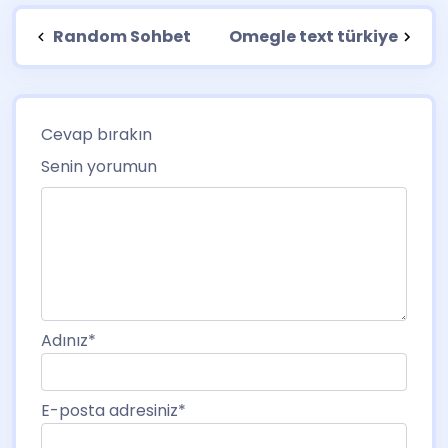
Random Sohbet
Omegle text türkiye
Cevap bırakın
Senin yorumun
Adınız
*
E-posta adresiniz
*