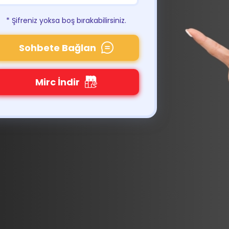
* Şifreniz yoksa boş bırakabilirsiniz.
Sohbete Bağlan
Mirc İndir