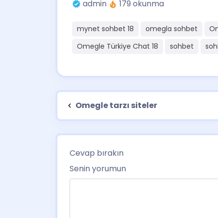
admin
179 okunma
mynet sohbet 18
omegla sohbet
Om
Omegle Türkiye Chat 18
sohbet
soh
Omegle tarzı siteler
Cevap bırakın
Senin yorumun