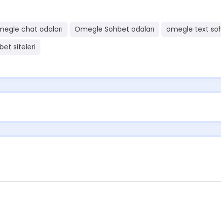
egle chat odaları
Omegle Sohbet odaları
omegle text so
bet siteleri