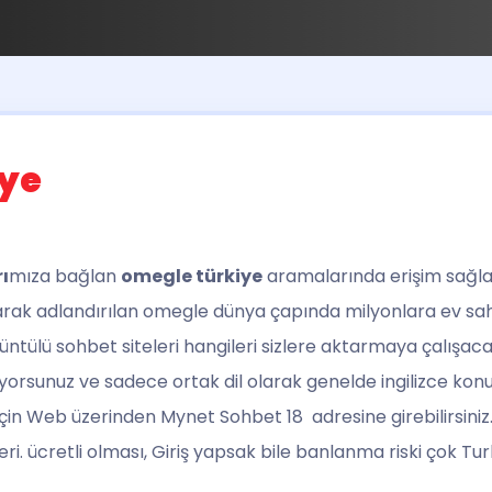
iye
ı
mıza bağlan
omegle türkiye
aramalarında erişim sağlay
 olarak adlandırılan omegle dünya çapında milyonlara ev s
rüntülü sohbet siteleri hangileri sizlere aktarmaya çalışa
yorsunuz ve sadece ortak dil olarak genelde ingilizce kon
için Web üzerinden Mynet Sohbet 18 adresine girebilirsin
i. ücretli olması, Giriş yapsak bile banlanma riski çok Turk