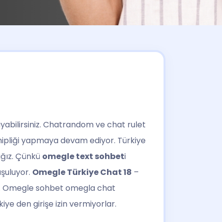
abilirsiniz. Chatrandom ve chat rulet
ahipliği yapmaya devam ediyor. Türkiye
cağız. Çünkü
omegle text sohbet
i
uşuluyor.
Omegle Türkiye Chat 18
–
iz. Omegle sohbet omegla chat
iye den girişe izin vermiyorlar.