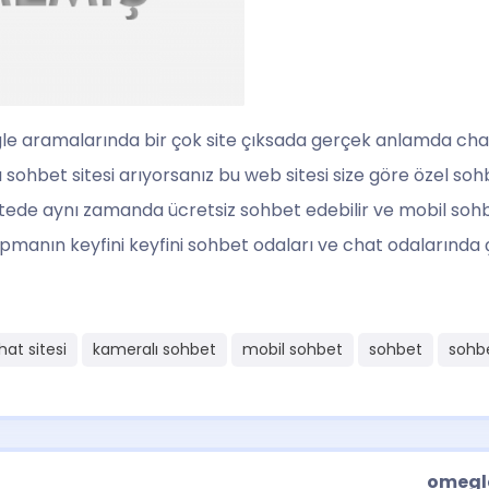
gle aramalarında bir çok site çıksada gerçek anlamda chat
 sohbet sitesi arıyorsanız bu web sitesi size göre özel s
sitede aynı zamanda ücretsiz sohbet edebilir ve mobil soh
apmanın keyfini keyfini sohbet odaları ve chat odalarında 
hat sitesi
kameralı sohbet
mobil sohbet
sohbet
sohbe
omegle