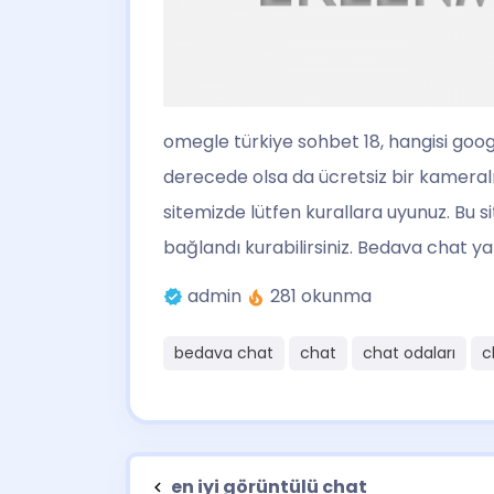
omegle türkiye sohbet 18
, hangisi goo
derecede olsa da ücretsiz bir kameralı
sitemizde lütfen kurallara uyunuz. Bu 
bağlandı kurabilirsiniz. Bedava chat y
admin
281 okunma
bedava chat
chat
chat odaları
c
en iyi görüntülü chat