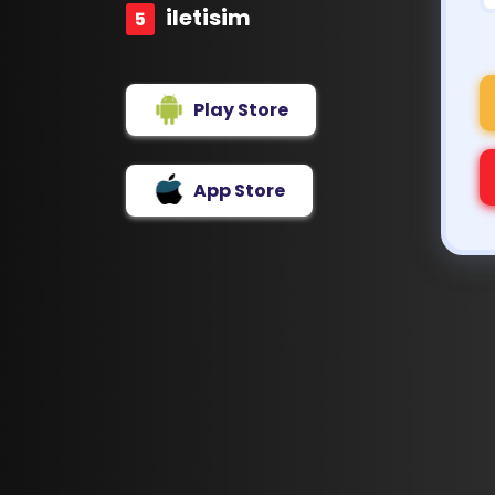
iletisim
Play Store
App Store