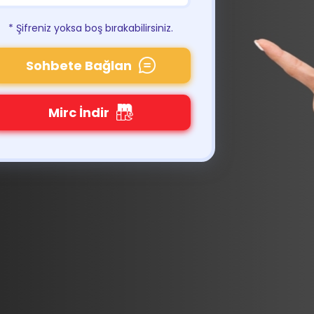
* Şifreniz yoksa boş bırakabilirsiniz.
Sohbete Bağlan
Mirc İndir