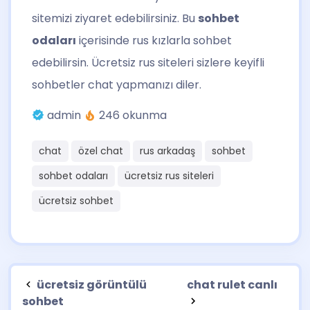
sitemizi ziyaret edebilirsiniz. Bu
sohbet
odaları
içerisinde rus kızlarla sohbet
edebilirsin. Ücretsiz rus siteleri sizlere keyifli
sohbetler chat yapmanızı diler.
admin
246 okunma
chat
özel chat
rus arkadaş
sohbet
sohbet odaları
ücretsiz rus siteleri
ücretsiz sohbet
ücretsiz görüntülü
chat rulet canlı
sohbet