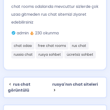
chat rooms odalarıda mevcuttur sizlerde çok
uzaa gitmeden rus chat sitemizi ziyaret
edebilirsiniz
admin
230 okunma
chat odası
free chat rooms
rus chat
russia chat
rusya sohbet
ücretsiz sohbet
rus chat
rusya'nın chat siteleri
görüntülü