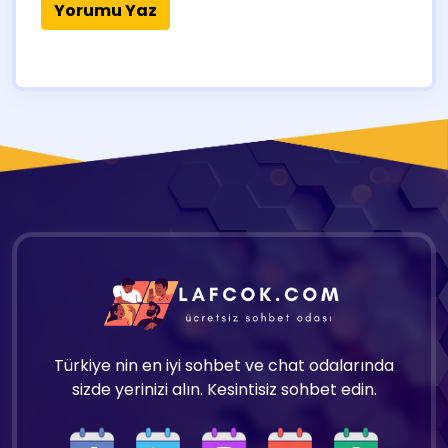
Türkiye nin en iyi sohbet ve chat odalarında
sizde yerinizi alın. Kesintisiz sohbet edin.