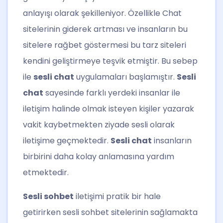
anlayışı olarak şekilleniyor. Özellikle Chat
sitelerinin giderek artması ve insanların bu
sitelere rağbet göstermesi bu tarz siteleri
kendini geliştirmeye teşvik etmiştir. Bu sebep
ile
sesli chat
uygulamaları başlamıştır.
Sesli
chat
sayesinde farklı yerdeki insanlar ile
iletişim halinde olmak isteyen kişiler yazarak
vakit kaybetmekten ziyade sesli olarak
iletişime geçmektedir.
Sesli chat
insanların
birbirini daha kolay anlamasına yardım
etmektedir.
Sesli sohbet
iletişimi pratik bir hale
getirirken sesli sohbet sitelerinin sağlamakta