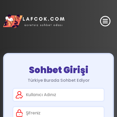
Sohbet Girişi
Türkiye Burada Sohbet Ediyor