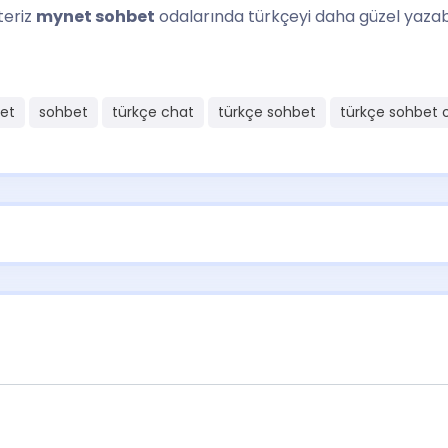
teriz
mynet sohbet
odalarında türkçeyi daha güzel yazabil
bet
sohbet
türkçe chat
türkçe sohbet
türkçe sohbet o