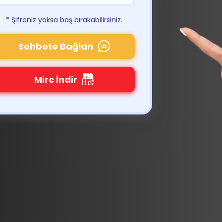
* Şifreniz yoksa boş bırakabilirsiniz.
Sohbete Bağlan
Mirc İndir