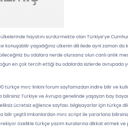
 ülkelerinde hayatını sürdürmekte olan Türkiye’ye Cumhuriy
e konuşabilir yaşadığınız ülkenin dili ilede ayni zaman da ke
la bileceğiniz bu odalara nerde olursanız olun canlı anlık 
ğun en çok tercih ettiği bu odalarda sizlerde avrupada y
 türkçe mırc linkini forum sayfamızdan indire bilir ve kull
la bilirsiniz Türkiye ve Avrupa genelinde yaşayan bay baya
ksiz ücretsiz eğlence sayfası. bilgisayarlar için türkçe di
 bilir çeşitli imkanlardan mırc script ile yararlana bilirsi
erekiyor özelikle türkçe yazım kuralarına dikkat etmek ve