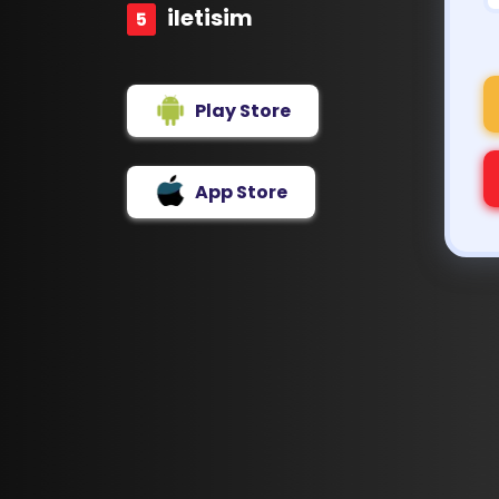
iletisim
Play Store
App Store