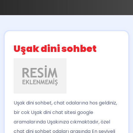
Uşak dini sohbet
Uşak dini sohbet
, chat odalarına hos geldiniz,
bir cok Uşak dini chat sitesi google
aramalarında Uşakınıza cıkmaktadır, özel
chat dini sohbet odaları arasında En seviyeli