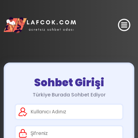
Sohbet Girişi
Türkiye Burada Sohbet Ediyor