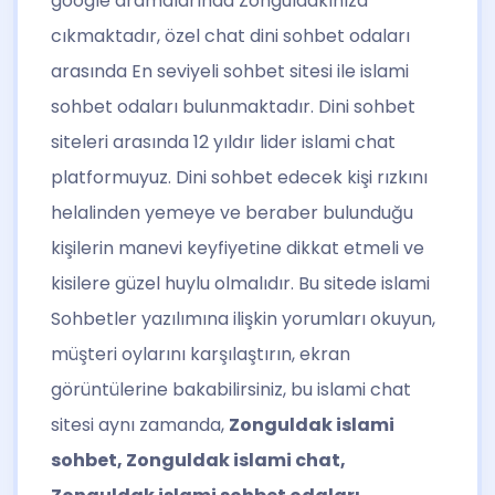
google aramalarında Zonguldakınıza
cıkmaktadır, özel chat dini sohbet odaları
arasında En seviyeli sohbet sitesi ile islami
sohbet odaları bulunmaktadır. Dini sohbet
siteleri arasında 12 yıldır lider islami chat
platformuyuz. Dini sohbet edecek kişi rızkını
helalinden yemeye ve beraber bulunduğu
kişilerin manevi keyfiyetine dikkat etmeli ve
kisilere güzel huylu olmalıdır. Bu sitede islami
Sohbetler yazılımına ilişkin yorumları okuyun,
müşteri oylarını karşılaştırın, ekran
görüntülerine bakabilirsiniz, bu islami chat
sitesi aynı zamanda,
Zonguldak islami
sohbet, Zonguldak islami chat,