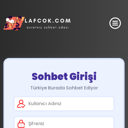
Sohbet Girişi
Türkiye Burada Sohbet Ediyor