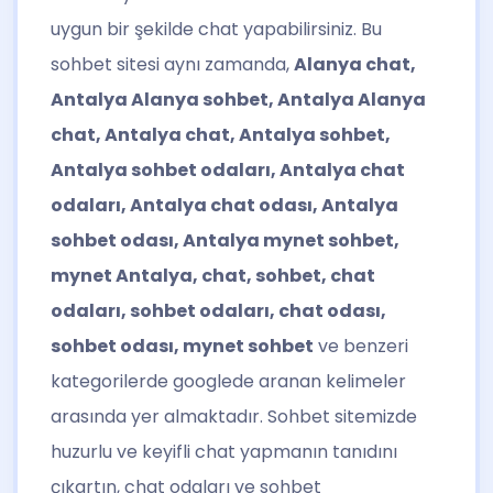
uygun bir şekilde chat yapabilirsiniz. Bu
sohbet sitesi aynı zamanda,
Alanya chat,
Antalya Alanya sohbet, Antalya Alanya
chat, Antalya chat, Antalya sohbet,
Antalya sohbet odaları, Antalya chat
odaları, Antalya chat odası, Antalya
sohbet odası, Antalya mynet sohbet,
mynet Antalya, chat, sohbet, chat
odaları, sohbet odaları, chat odası,
sohbet odası, mynet sohbet
ve benzeri
kategorilerde googlede aranan kelimeler
arasında yer almaktadır. Sohbet sitemizde
huzurlu ve keyifli chat yapmanın tanıdını
çıkartın, chat odaları ve sohbet