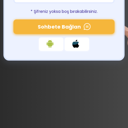
* Şifreniz yoksa boş bırakabilirsiniz.
Sohbete Bağlan