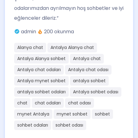
odalarımızdan ayrılmayın hoş sohbetler ve iyi
eğlenceler dileriz.”
admin
200 okunma
Alanya chat
Antalya Alanya chat
Antalya Alanya sohbet
Antalya chat
Antalya chat odaları
Antalya chat odası
Antalya mynet sohbet
antalya sohbet
antalya sohbet odaları
Antalya sohbet odası
chat
chat odaları
chat odası
mynet Antalya
mynet sohbet
sohbet
sohbet odaları
sohbet odası