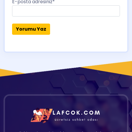
E-posta adresiniz
*