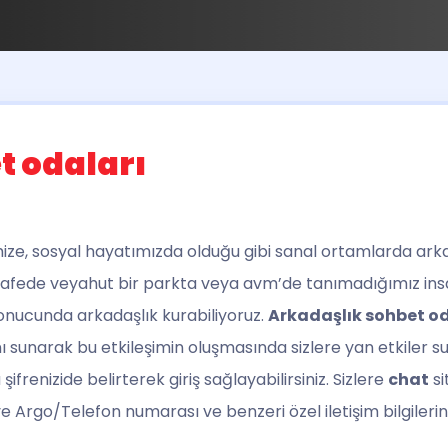
t odaları
ze, sosyal hayatımızda olduğu gibi sanal ortamlarda arkad
 cafede veyahut bir parkta veya avm’de tanımadığımız ins
onucunda arkadaşlık kurabiliyoruz.
Arkadaşlık sohbet od
 sunarak bu etkileşimin oluşmasında sizlere yan etkiler s
ifrenizide belirterek giriş sağlayabilirsiniz. Sizlere
chat
si
Argo/Telefon numarası ve benzeri özel iletişim bilgilerinin