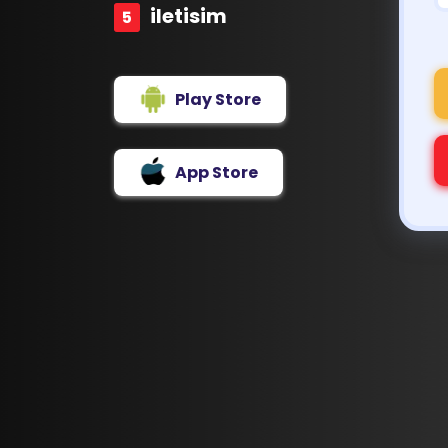
iletisim
Play Store
App Store