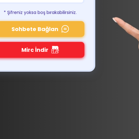
* Şifreniz yoksa boş bırakabilirsiniz.
Sohbete Bağlan
Mirc İndir