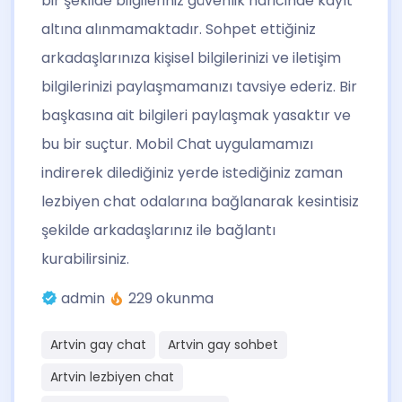
bir şekilde bilgileriniz güvenlik haricinde kayıt
altına alınmamaktadır. Sohpet ettiğiniz
arkadaşlarınıza kişisel bilgilerinizi ve iletişim
bilgilerinizi paylaşmamanızı tavsiye ederiz. Bir
başkasına ait bilgileri paylaşmak yasaktır ve
bu bir suçtur. Mobil Chat uygulamamızı
indirerek dilediğiniz yerde istediğiniz zaman
lezbiyen chat odalarına bağlanarak kesintisiz
şekilde arkadaşlarınız ile bağlantı
kurabilirsiniz.
admin
229 okunma
Artvin gay chat
Artvin gay sohbet
Artvin lezbiyen chat