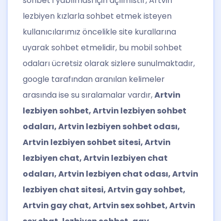
sohbet’i yabılması için açılmıstır, Artvin
lezbiyen kızlarla sohbet etmek isteyen
kullanıcılarımız öncelikle site kurallarına
uyarak sohbet etmelidir, bu mobil sohbet
odaları ücretsiz olarak sizlere sunulmaktadır,
google tarafından aranılan kelimeler
arasında ise su sıralamalar vardır,
Artvin
lezbiyen sohbet, Artvin lezbiyen sohbet
odaları, Artvin lezbiyen sohbet odası,
Artvin lezbiyen sohbet sitesi, Artvin
lezbiyen chat, Artvin lezbiyen chat
odaları, Artvin lezbiyen chat odası, Artvin
lezbiyen chat sitesi, Artvin gay sohbet,
Artvin gay chat, Artvin sex sohbet, Artvin