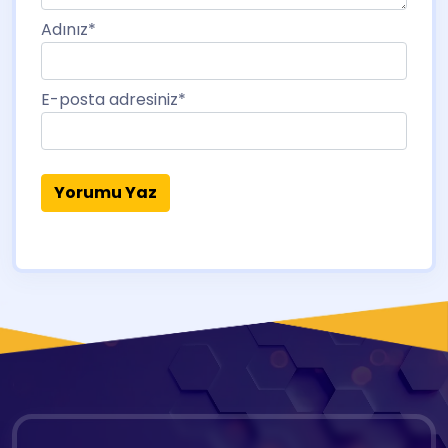
Adınız
*
E-posta adresiniz
*