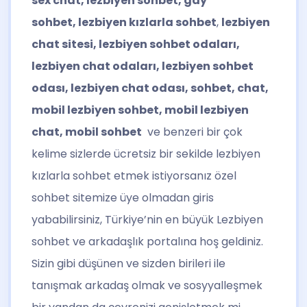
sex chat, lezbiyen sohbet, gay
sohbet, lezbiyen kızlarla sohbet
,
lezbiyen
chat sitesi, lezbiyen sohbet odaları,
lezbiyen chat odaları, lezbiyen sohbet
odası, lezbiyen chat odası, sohbet, chat,
mobil lezbiyen sohbet, mobil lezbiyen
chat, mobil sohbet
ve benzeri bir çok
kelime sizlerde ücretsiz bir sekilde lezbiyen
kızlarla sohbet etmek istiyorsanız özel
sohbet sitemize üye olmadan giris
yababilirsiniz, Türkiye’nin en büyük Lezbiyen
sohbet ve arkadaşlık portalına hoş geldiniz.
Sizin gibi düşünen ve sizden birileri ile
tanışmak arkadaş olmak ve sosyyalleşmek