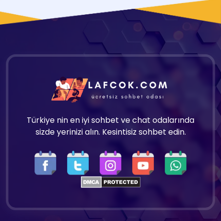
Türkiye nin en iyi sohbet ve chat odalarında
sizde yerinizi alın. Kesintisiz sohbet edin.