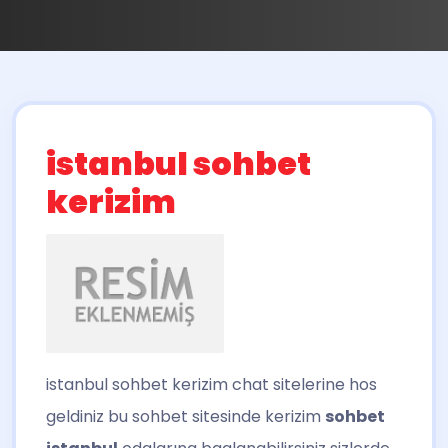
istanbul sohbet
kerizim
istanbul sohbet kerizim
chat sitelerine hos
geldiniz bu sohbet sitesinde kerizim
sohbet