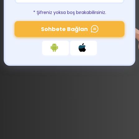
* Şifreniz yoksa boş bırakabilirsiniz.
Sohbete Bağlan