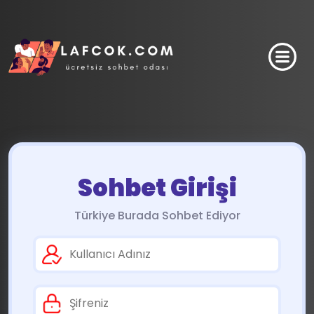
Sohbet Girişi
Türkiye Burada Sohbet Ediyor