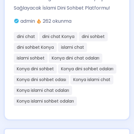
Sağlayacak İslami Dini Sohbet Platformu!
admin
262 okunma
dini chat
dini chat Konya
dini sohbet
dini sohbet Konya
islami chat
islami sohbet
Konya dini chat odaları
Konya dini sohbet
Konya dini sohbet odaları
Konya dini sohbet odası
Konya islami chat
Konya islami chat odaları
Konya islami sohbet odaları