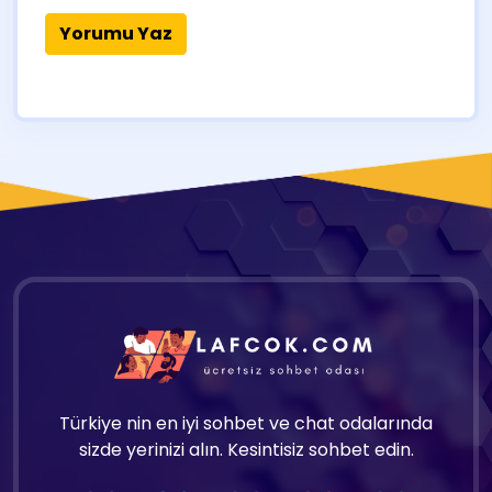
Türkiye nin en iyi sohbet ve chat odalarında
sizde yerinizi alın. Kesintisiz sohbet edin.