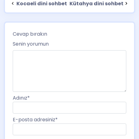
Kocaeli dini sohbet
Kütahya dini sohbet
Cevap bırakın
Senin yorumun
Adınız
*
E-posta adresiniz
*