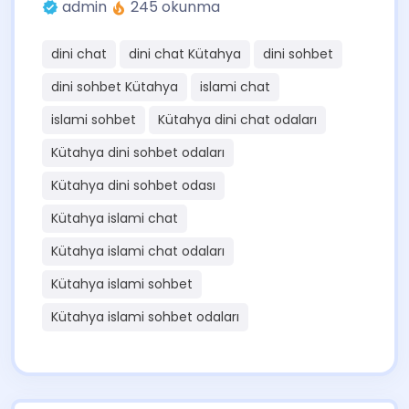
admin
245 okunma
dini chat
dini chat Kütahya
dini sohbet
dini sohbet Kütahya
islami chat
islami sohbet
Kütahya dini chat odaları
Kütahya dini sohbet odaları
Kütahya dini sohbet odası
Kütahya islami chat
Kütahya islami chat odaları
Kütahya islami sohbet
Kütahya islami sohbet odaları