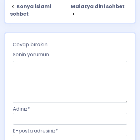
Konya islami
Malatya dini sohbet
sohbet
Cevap bırakın
Senin yorumun
Adınız
*
E-posta adresiniz
*