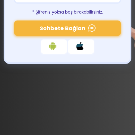
* Şifreniz yoksa boş bırakabilirsiniz.
Sohbete Bağlan