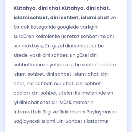
Kütahya, dini chat Kütahya, dini chat,
islami sohbet, dini sohbet, islami chat
ve
bir cok kategoride googlede varlıgını
sürdüren kelimler ile ücretsiz sohbet imkanı
sunmaktayız, En güzel dini sohbetler bu
sitede, yazılı dini sohbet, En güzel dini
sohbetlerini izleyebilirsiniz, bu sohbet odaları
islami sohbet, dini sohbet, islami chat, dini
chat, nur sohbet, nur chat, dini sohbet
odaları, dini sohbet siteleri kelimelerinde en
iyi dini chat sitesidir. Müslümanların
İnternetteki Bilgi ve Birikimlerini Paylaşmasını
Sağlayacak İslami Dini Sohbet Platformu!