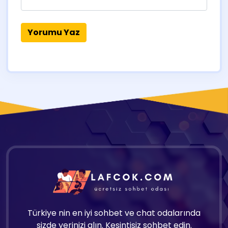
Türkiye nin en iyi sohbet ve chat odalarında
sizde yerinizi alın. Kesintisiz sohbet edin.