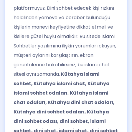
platformuyuz. Dini sohbet edecek kişi rızkını
helalinden yemeye ve beraber bulunduğu
kişilerin manevi keyfiyetine dikkat etmeli ve
kisilere güzel huylu olmalıdır. Bu sitede islami
Sohbetler yazılımına ilişkin yorumları okuyun,
müşteri oylarını karşılaştırın, ekran
görüntülerine bakabilirsiniz, bu islami chat
sitesi aynı zamanda,
Kütahya islami
sohbet, Kütahya islami chat, Kütahya
islami sohbet odaları, Kütahya islami
chat odaları, Kütahya dini chat odaları,
Kütahya dini sohbet odaları, Kütahya
dini sohbet odası, dini sohbet, islami
sohbet, dini chat, islami chat, dini sohbet