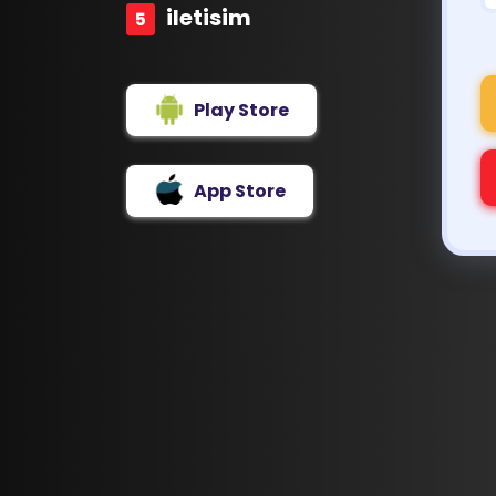
iletisim
Play Store
App Store