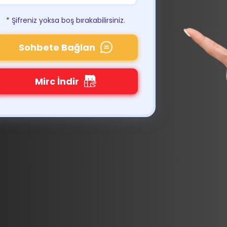
* Şifreniz yoksa boş bırakabilirsiniz.
Sohbete Bağlan
Mirc İndir