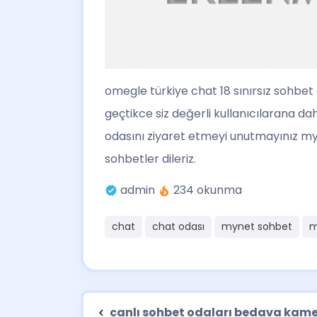
omegle türkiye chat 18
sınırsız sohbet
geçtikce siz değerli kullanıcılarana da
odasını ziyaret etmeyi unutmayınız myne
sohbetler dileriz.
admin
234 okunma
chat
chat odası
mynet sohbet
m
canlı sohbet odaları bedava kame