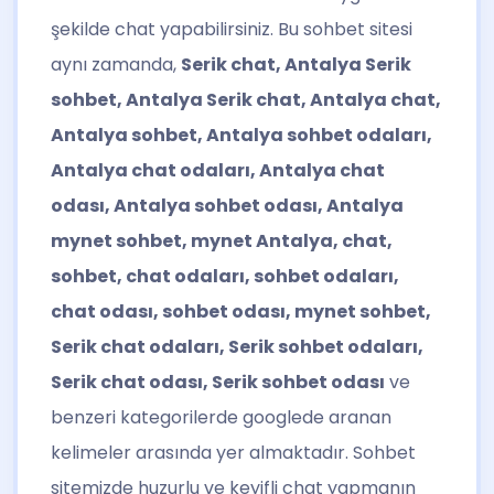
şekilde chat yapabilirsiniz. Bu sohbet sitesi
aynı zamanda,
Serik chat, Antalya Serik
sohbet, Antalya Serik chat, Antalya chat,
Antalya sohbet, Antalya sohbet odaları,
Antalya chat odaları, Antalya chat
odası, Antalya sohbet odası, Antalya
mynet sohbet, mynet Antalya, chat,
sohbet, chat odaları, sohbet odaları,
chat odası, sohbet odası, mynet sohbet,
Serik chat odaları, Serik sohbet odaları,
Serik chat odası, Serik sohbet odası
ve
benzeri kategorilerde googlede aranan
kelimeler arasında yer almaktadır. Sohbet
sitemizde huzurlu ve keyifli chat yapmanın