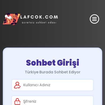
Sohbet Girişi
Türkiye Burada Sohbet Ediyor