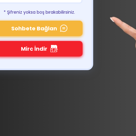
* Şifreniz yoksa boş bırakabilirsiniz.
Sohbete Bağlan
Mirc İndir