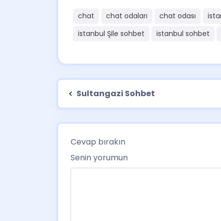
chat
chat odaları
chat odası
ista
istanbul Şile sohbet
istanbul sohbet
Sultangazi Sohbet
Cevap bırakın
Senin yorumun