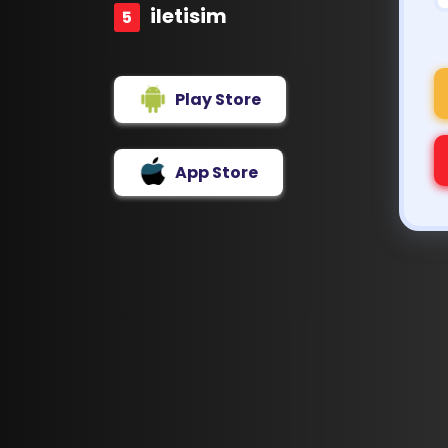
iletisim
Play Store
App Store