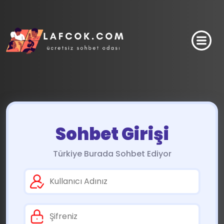
Sohbet Girişi
Türkiye Burada Sohbet Ediyor