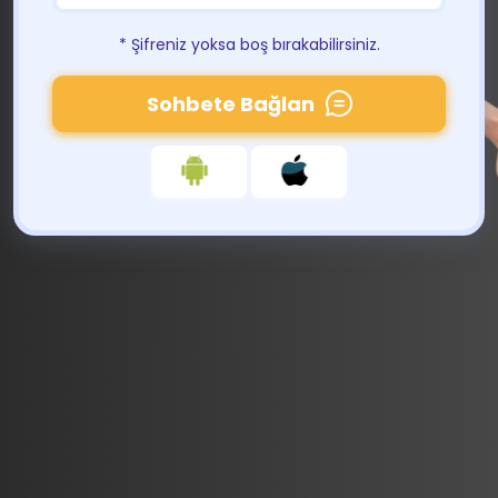
* Şifreniz yoksa boş bırakabilirsiniz.
Sohbete Bağlan