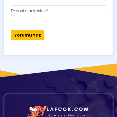
E-posta adresiniz
*