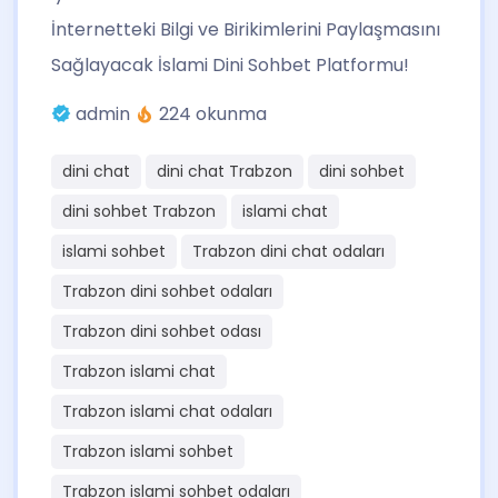
İnternetteki Bilgi ve Birikimlerini Paylaşmasını
Sağlayacak İslami Dini Sohbet Platformu!
admin
224 okunma
dini chat
dini chat Trabzon
dini sohbet
dini sohbet Trabzon
islami chat
islami sohbet
Trabzon dini chat odaları
Trabzon dini sohbet odaları
Trabzon dini sohbet odası
Trabzon islami chat
Trabzon islami chat odaları
Trabzon islami sohbet
Trabzon islami sohbet odaları