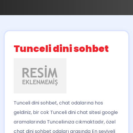
Tunceli dini sohbet
Tunceli dini sohbet
, chat odalarına hos
geldiniz, bir cok Tunceli dini chat sitesi google
aramalarında Tunceliınıza cıkmaktadır, özel
chat dini sohbet odaları arasında En seviyeli