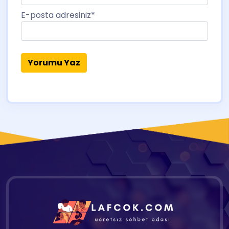
E-posta adresiniz
*