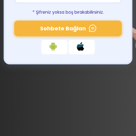
* Şifreniz yoksa boş bırakabilirsiniz.
Sohbete Bağlan