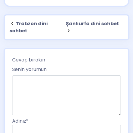
Trabzon dini
Şanlıurfa dini sohbet
sohbet
Cevap bırakın
Senin yorumun
Adınız
*