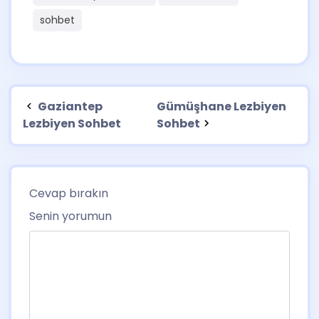
sohbet
Gaziantep
Gümüşhane Lezbiyen
Lezbiyen Sohbet
Sohbet
Cevap bırakın
Senin yorumun