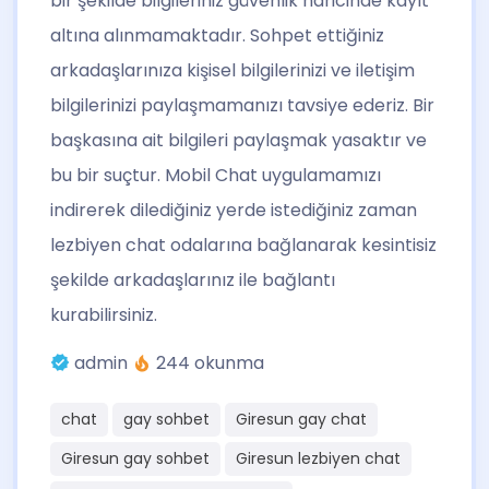
bir şekilde bilgileriniz güvenlik haricinde kayıt
altına alınmamaktadır. Sohpet ettiğiniz
arkadaşlarınıza kişisel bilgilerinizi ve iletişim
bilgilerinizi paylaşmamanızı tavsiye ederiz. Bir
başkasına ait bilgileri paylaşmak yasaktır ve
bu bir suçtur. Mobil Chat uygulamamızı
indirerek dilediğiniz yerde istediğiniz zaman
lezbiyen chat odalarına bağlanarak kesintisiz
şekilde arkadaşlarınız ile bağlantı
kurabilirsiniz.
admin
244 okunma
chat
gay sohbet
Giresun gay chat
Giresun gay sohbet
Giresun lezbiyen chat