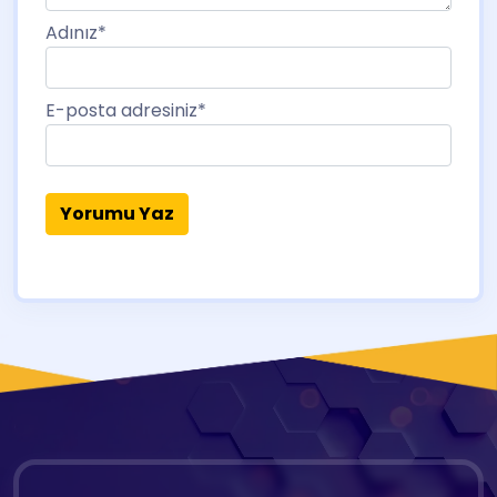
Adınız
*
E-posta adresiniz
*