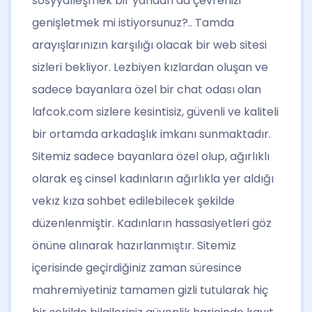
sosyyalleşmek bir yandan da çevrenizi
genişletmek mi istiyorsunuz?.. Tamda
arayışlarınızın karşılığı olacak bir web sitesi
sizleri bekliyor. Lezbiyen kızlardan oluşan ve
sadece bayanlara özel bir chat odası olan
lafcok.com sizlere kesintisiz, güvenli ve kaliteli
bir ortamda arkadaşlık imkanı sunmaktadır.
Sitemiz sadece bayanlara özel olup, ağırlıklı
olarak eş cinsel kadınların ağırlıkla yer aldığı
vekız kıza sohbet edilebilecek şekilde
düzenlenmiştir. Kadınların hassasiyetleri göz
önüne alınarak hazırlanmıştır. Sitemiz
içerisinde geçirdiğiniz zaman süresince
mahremiyetiniz tamamen gizli tutularak hiç