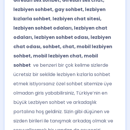
Giresun sex sohbet, Giresun sex chat,
lezbiyen sohbet, gay sohbet, lezbiyen
kızlarla sohbet
,
lezbiyen chat sitesi,
lezbiyen sohbet odaları, lezbiyen chat
odaları, lezbiyen sohbet odası, lezbiyen
chat odası, sohbet, chat, mobil lezbiyen
sohbet, mobil lezbiyen chat, mobil
sohbet
ve benzeri bir çok kelime sizlerde
ücretsiz bir sekilde lezbiyen kızlarla sohbet
etmek istiyorsanız özel sohbet sitemize üye
olmadan giris yababilirsiniz, Türkiye’nin en
büyük Lezbiyen sohbet ve arkadaşlık
portalına hoş geldiniz. Sizin gibi düşünen ve
sizden birileri ile tanışmak arkadaş olmak ve