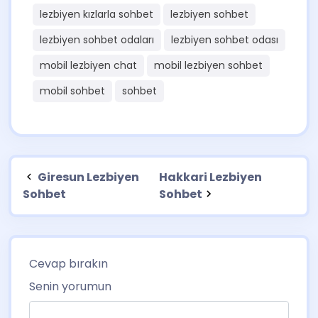
lezbiyen kızlarla sohbet
lezbiyen sohbet
lezbiyen sohbet odaları
lezbiyen sohbet odası
mobil lezbiyen chat
mobil lezbiyen sohbet
mobil sohbet
sohbet
Giresun Lezbiyen
Hakkari Lezbiyen
Sohbet
Sohbet
Cevap bırakın
Senin yorumun