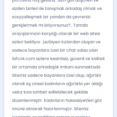
portalına hoş geldiniz. Sizin gibi düşünen ve
sizden birileri ile tanışmak arkadaş olmak ve
sosyyalleşmek bir yandan da çevrenizi
genişletmek mi istiyorsunuz?.. Tamda
arayışlarınızın karşılığı olacak bir web sitesi
sizleri bekliyor. Lezbiyen kızlardan oluşan ve
sadece bayanlara özel bir chat odası olan
lafcok.com sizlere kesintisiz, güvenli ve kaliteli
bir ortamda arkadaşlık imkanı sunmaktadır.
Sitemiz sadece bayanlara özel olup, ağırlıklı
olarak eş cinsel kadınların ağırlıkla yer aldığı
vekız kıza sohbet edilebilecek şekilde
düzenlenmiştir. Kadınların hassasiyetleri göz
önüne alınarak hazırlanmıştır. Sitemiz