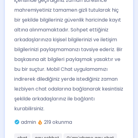
içerisinde geçirdiğiniz zaman süresince
mahremiyetiniz tamamen gizli tutularak hiç
bir şekilde bilgileriniz güvenlik haricinde kayıt
altına alınmamaktadır. Sohpet ettiğiniz
arkadaşlarınıza kişisel bilgilerinizi ve iletişim
bilgilerinizi paylaşmamanızı tavsiye ederiz. Bir
başkasına ait bilgileri paylaşmak yasaktır ve
bu bir suçtur. Mobil Chat uygulamamızı
indirerek dilediğiniz yerde istediğiniz zaman
lezbiyen chat odalarına bağlanarak kesintisiz
şekilde arkadaşlarınız ile bağlantı
kurabilirsiniz.
admin
219 okunma
chat
gay sohbet
Gümüşhane gay chat