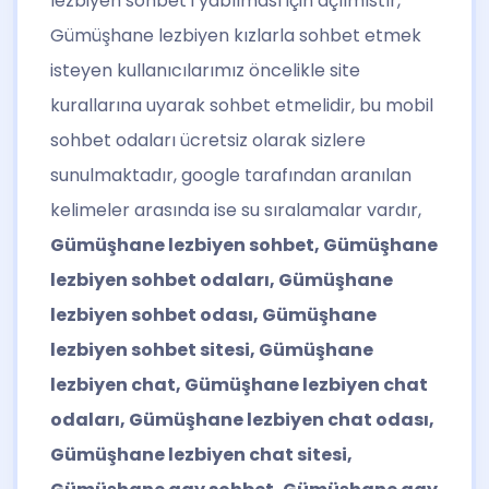
lezbiyen sohbet’i yabılması için açılmıstır,
Gümüşhane lezbiyen kızlarla sohbet etmek
isteyen kullanıcılarımız öncelikle site
kurallarına uyarak sohbet etmelidir, bu mobil
sohbet odaları ücretsiz olarak sizlere
sunulmaktadır, google tarafından aranılan
kelimeler arasında ise su sıralamalar vardır,
Gümüşhane lezbiyen sohbet, Gümüşhane
lezbiyen sohbet odaları, Gümüşhane
lezbiyen sohbet odası, Gümüşhane
lezbiyen sohbet sitesi, Gümüşhane
lezbiyen chat, Gümüşhane lezbiyen chat
odaları, Gümüşhane lezbiyen chat odası,
Gümüşhane lezbiyen chat sitesi,