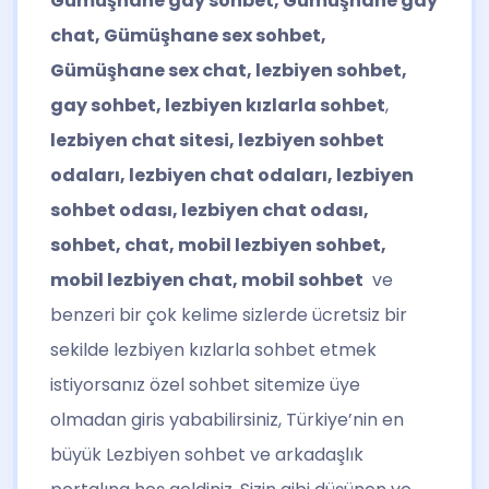
Gümüşhane gay sohbet, Gümüşhane gay
chat, Gümüşhane sex sohbet,
Gümüşhane sex chat, lezbiyen sohbet,
gay sohbet, lezbiyen kızlarla sohbet
,
lezbiyen chat sitesi, lezbiyen sohbet
odaları, lezbiyen chat odaları, lezbiyen
sohbet odası, lezbiyen chat odası,
sohbet, chat, mobil lezbiyen sohbet,
mobil lezbiyen chat, mobil sohbet
ve
benzeri bir çok kelime sizlerde ücretsiz bir
sekilde lezbiyen kızlarla sohbet etmek
istiyorsanız özel sohbet sitemize üye
olmadan giris yababilirsiniz, Türkiye’nin en
büyük Lezbiyen sohbet ve arkadaşlık